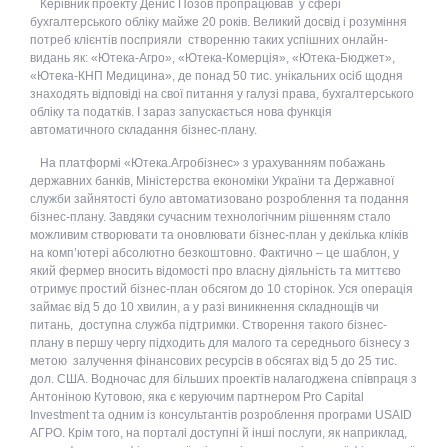
Керівник проекту Денис Позов пропрацював у сфері
бухгалтерського обліку майже 20 років. Великий досвід і розуміння
потреб клієнтів посприяли створенню таких успішних онлайн-
видань як: «Ютека-Агро», «Ютека-Комерція», «Ютека-Бюджет»,
«Ютека-КНП Медицина», де понад 50 тис. унікальних осіб щодня
знаходять відповіді на свої питання у галузі права, бухгалтерського
обліку та податків. І зараз запускається нова функція
автоматичного складання бізнес-плану.
На платформі «Ютека.Агробізнес» з урахуванням побажань
державних банків, Міністерства економіки України та Державної
служби зайнятості було автоматизовано розроблення та подання
бізнес-плану. Завдяки сучасним технологічним рішенням стало
можливим створювати та оновлювати бізнес-план у декілька кліків
на комп’ютері абсолютно безкоштовно. Фактично – це шаблон, у
який фермер вносить відомості про власну діяльність та миттєво
отримує простий бізнес-план обсягом до 10 сторінок. Уся операція
займає від 5 до 10 хвилин, а у разі виникнення складнощів чи
питань, доступна служба підтримки. Створення такого бізнес-
плану в першу чергу підходить для малого та середнього бізнесу з
метою залучення фінансових ресурсів в обсягах від 5 до 25 тис.
дол. США. Водночас для більших проектів налагоджена співпраця з
Антоніною Кутовою, яка є керуючим партнером Pro Capital
Investment та одним із консультантів розроблення програми USAID
АГРО. Крім того, на порталі доступні й інші послуги, як наприклад,