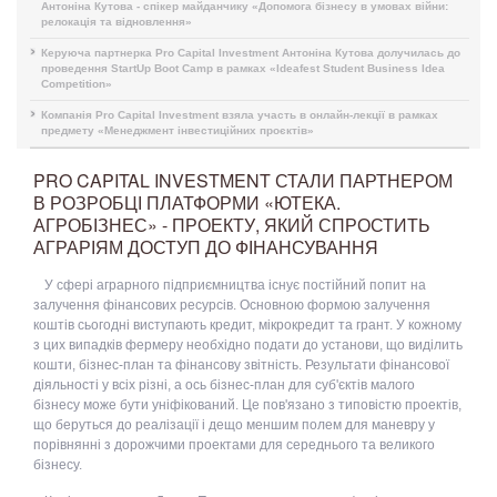
Антоніна Кутова - спікер майданчику «Допомога бізнесу в умовах війни:
релокація та відновлення»
Керуюча партнерка Pro Capital Investment Антоніна Кутова долучилась до
проведення StartUp Boot Camp в рамках «Ideafest Student Business Idea
Competition»
Компанія Pro Capital Investment взяла участь в онлайн-лекції в рамках
предмету «Менеджмент інвестиційних проєктів»
PRO CAPITAL INVESTMENT СТАЛИ ПАРТНЕРОМ
В РОЗРОБЦІ ПЛАТФОРМИ «ЮТЕКА.
АГРОБІЗНЕС» - ПРОЕКТУ, ЯКИЙ СПРОСТИТЬ
АГРАРІЯМ ДОСТУП ДО ФІНАНСУВАННЯ
У сфері аграрного підприємництва існує постійний попит на
залучення фінансових ресурсів. Основною формою залучення
коштів сьогодні виступають кредит, мікрокредит та грант. У кожному
з цих випадків фермеру необхідно подати до установи, що виділить
кошти, бізнес-план та фінансову звітність. Результати фінансової
діяльності у всіх різні, а ось бізнес-план для суб'єктів малого
бізнесу може бути уніфікований. Це пов'язано з типовістю проектів,
що беруться до реалізації і дещо меншим полем для маневру у
порівнянні з дорожчими проектами для середнього та великого
бізнесу.