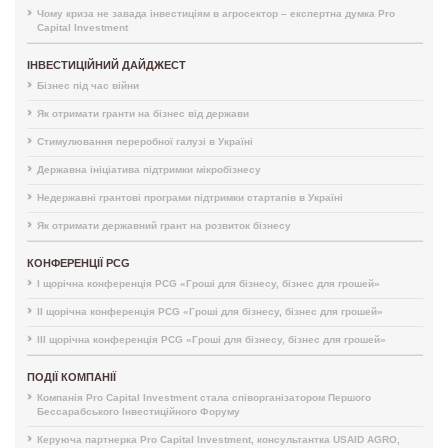
Чому криза не завада інвестиціям в агросектор – експертна думка Pro
Capital Investment
ІНВЕСТИЦІЙНИЙ ДАЙДЖЕСТ
Бізнес під час війни
Як отримати гранти на бізнес від держави
Стимулювання переробної галузі в Україні
Державна ініціатива підтримки мікробізнесу
Недержавні грантові програми підтримки стартапів в Україні
Як отримати державний грант на розвиток бізнесу
КОНФЕРЕНЦІЇ PCG
I щорічна конференція PCG «Гроші для бізнесу, бізнес для грошей»
II щорічна конференція PCG «Гроші для бізнесу, бізнес для грошей»
III щорічна конференція PCG «Гроші для бізнесу, бізнес для грошей»
ПОДІЇ КОМПАНІЇ
Компанія Pro Capital Investment стала співорганізатором Першого
Бессарабського Інвестиційного Форуму
Керуюча партнерка Pro Capital Investment, консультантка USAID AGRO,