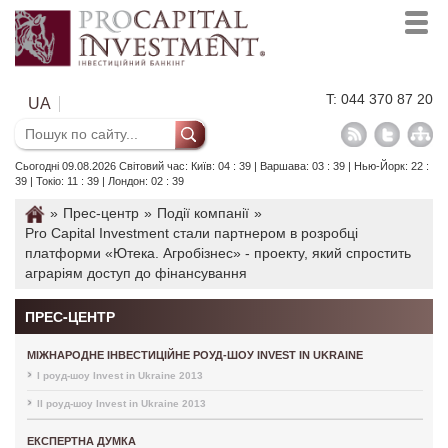
T: 044 370 87 20
UA
Сьогодні 09.08.2026 Світовий час: Київ: 04 : 39 | Варшава: 03 : 39 | Нью-Йорк: 22 :
39 | Токіо: 11 : 39 | Лондон: 02 : 39
»
Прес-центр
»
Події компанії
»
Pro Capital Investment стали партнером в розробці
платформи «Ютека. Агробізнес» - проекту, який спростить
аграріям доступ до фінансування
ПРЕС-ЦЕНТР
МІЖНАРОДНЕ ІНВЕСТИЦІЙНЕ РОУД-ШОУ INVEST IN UKRAINE
I роуд-шоу Invest in Ukraine 2013
II роуд-шоу Invest in Ukraine 2013
ЕКСПЕРТНА ДУМКА