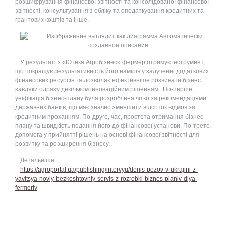
розшифрування фінансової звітності та консолідованої фінансової
звітності, консультування з обліку та оподаткування кредитних та
грантових коштів та інше.
У результаті з «Ютека.Агробізнес» фермер отримує інструмент,
що покращує результативність його намірів у залученні додаткових
фінансових ресурсів та дозволяє ефективніше розвивати бізнес
завдяки одразу декільком інноваційним рішенням. По-перше,
уніфікація бізнес-плану була розроблена чітко за рекомендаціями
державних банків, що має значно зменшити відсоток відмов за
кредитним проханням. По-друге, час, простота отримання бізнес-
плану та швидкість подання його до фінансової установи. По-третє,
допомога у прийнятті рішень на основі фінансової звітності для
розвитку та розширення бізнесу.
Детальніше
https://agroportal.ua/publishing/intervyu/denis-pozov-v-ukrajini-z-
yavitsya-noviy-bezkoshtovniy-servis-z-rozrobki-biznes-planiv-dlya-
fermeriv