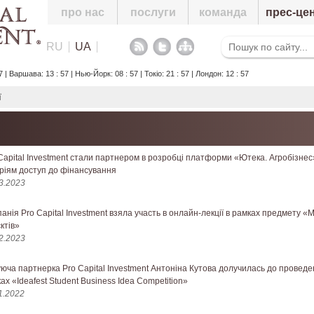
про нас
послуги
команда
прес-це
RU
UA
 | Варшава: 13 : 57 | Нью-Йорк: 08 : 57 | Токіо: 21 : 57 | Лондон: 12 : 57
ї
Capital Investment стали партнером в розробці платформи «Ютека. Агробізнес»
ріям доступ до фінансування
3.2023
анія Pro Capital Investment взяла участь в онлайн-лекції в рамках предмету 
ктів»
2.2023
юча партнерка Pro Capital Investment Антоніна Кутова долучилась до проведе
ах «Ideafest Student Business Idea Competition»
1.2022