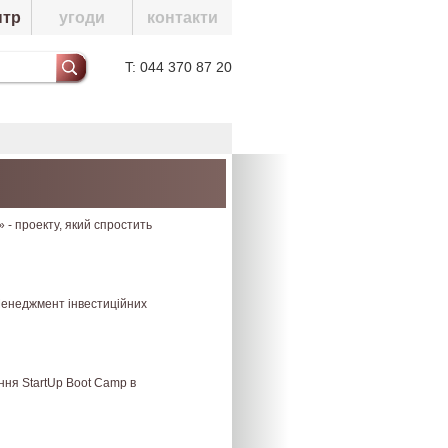
нтр
угоди
контакти
T: 044 370 87 20
 - проекту, який спростить
«Менеджмент інвестиційних
ння StartUp Boot Camp в