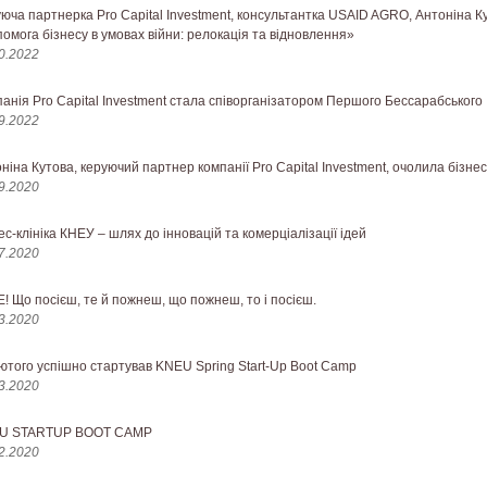
юча партнерка Pro Capital Investment, консультантка USAID AGRO, Антоніна Ку
омога бізнесу в умовах війни: релокація та відновлення»
0.2022
анія Pro Capital Investment стала співорганізатором Першого Бессарабського
9.2022
ніна Кутова, керуючий партнер компанії Pro Capital Investment, очолила бізнес
9.2020
ес-клініка КНЕУ – шлях до інновацій та комерціалізації ідей
7.2020
! Що посієш, те й пожнеш, що пожнеш, то і посієш.
3.2020
ютого успішно стартував KNEU Spring Start-Up Boot Camp
3.2020
U STARTUP BOOT CAMP
2.2020