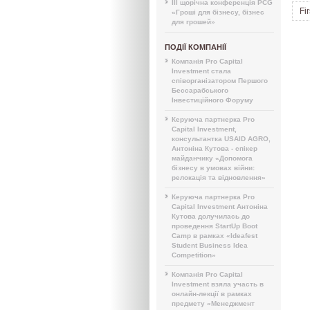
III щорічна конференція PCG
Fir
«Гроші для бізнесу, бізнес
для грошей»
ПОДІЇ КОМПАНІЇ
Компанія Pro Capital
Investment стала
співорганізатором Першого
Бессарабського
Інвестиційного Форуму
Керуюча партнерка Pro
Capital Investment,
консультантка USAID AGRO,
Антоніна Кутова - спікер
майданчику «Допомога
бізнесу в умовах війни:
релокація та відновлення»
Керуюча партнерка Pro
Capital Investment Антоніна
Кутова долучилась до
проведення StartUp Boot
Camp в рамках «Ideafest
Student Business Idea
Competition»
Компанія Pro Capital
Investment взяла участь в
онлайн-лекції в рамках
предмету «Менеджмент