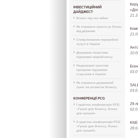
Керу
ІНВЕСТИЦІЙНИЙ
«Доп
ДАЙДЖЕСТ
21.1
Бізнес під час війни
Як отримати гранти на бізнес
Комп
від держави
21.0
Стимулювання переробної
галузі в Україні
Анто
Державна ініціатива
10.0
підтримки мікробізнесу
Недержавні грантові
Бізн
програми підтримки
03.0
стартапів в Україні
Як отримати державний
SALE
грант на розвиток бізнесу
03.0
КОНФЕРЕНЦІЇ PCG
29 л
I щорічна конференція PCG
«Гроші для бізнесу, бізнес
02.0
для грошей»
II щорічна конференція PCG
KNE
«Гроші для бізнесу, бізнес
28.0
для грошей»