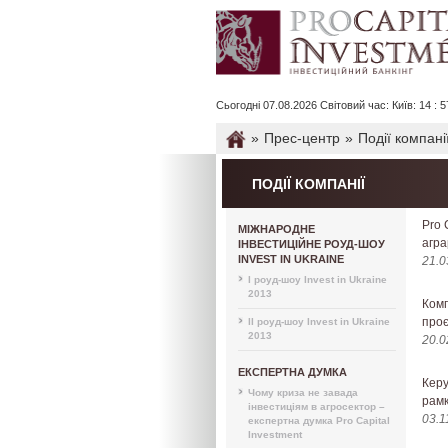
Сьогодні 07.08.2026 Світовий час: Київ: 14 : 57
»
Прес-центр
»
Події компані
ПОДІЇ КОМПАНІЇ
Pro 
МІЖНАРОДНЕ
агра
ІНВЕСТИЦІЙНЕ РОУД-ШОУ
INVEST IN UKRAINE
21.0
I роуд-шоу Invest in Ukraine
2013
Комп
проє
II роуд-шоу Invest in Ukraine
2013
20.0
ЕКСПЕРТНА ДУМКА
Керу
Чому криза не завада
рамк
інвестиціям в агросектор –
03.1
експертна думка Pro Capital
Investment